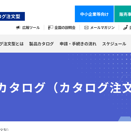
中小企業等
向け
販売
ログ注文型
広報ツール
全国の説明会
メールマガジン
グ
注文型とは
製品
カタログ
申請・手続きの流れ
スケジュール
カタログ
（カタログ注
文型）