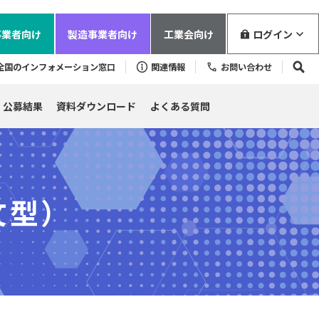
事業者
向け
製造事業者
向け
工業会
向け
ログイン
全国のインフォメーション窓口
関連情報
お問い合わせ
公募結果
資料ダウンロード
よくある質問
文型）