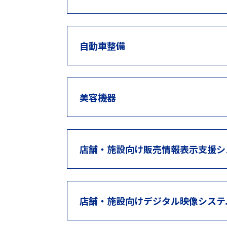
株式会社オーエム製作所「CNCターニングセ
自動車整備
2026年7月25日
複合加工機
株式会社オーエム製作所「CNCターニングセ
美容機器
2026年7月25日
再加熱キャビネット／カート
株式会社エージーピー「IH保冷加熱カート(2
店舗・施設向け販売情報表示支援シ
2026年7月25日
再加熱キャビネット／カート
株式会社エージーピー「EH保冷加熱カート(2
店舗・施設向けデジタル映像システ
2026年7月25日
コンピュータ横編み機
株式会社島精機製作所「ホールガーメント®横