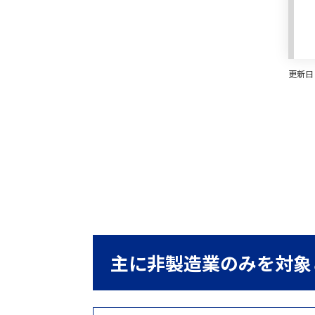
2026年7月29日
自動裁断機
株式会社島精機製作所「積層式自動裁断機」（
更新日
2026年7月29日
機上計測装置付平面研削盤
株式会社岡本工作機械製作所「精密平面研削盤
2026年7月25日
自動裁断機
株式会社サンケイコーポレーション「自動裁断
2026年7月25日
自動裁断機
主に非製造業のみを対象
株式会社サンケイコーポレーション「自動裁断