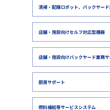
2026年7月25日
自動裁断機
清掃・配膳ロボット、バックヤード
株式会社川上製作所「自動裁断機」（省力化製
2026年7月25日
複合加工機
店舗・施設向けセルフ対応型機器
株式会社オーエム製作所「CNCターニングセ
2026年7月25日
複合加工機
店舗・施設向けバックヤード業務サ
株式会社オーエム製作所「CNCターニングセ
厨房サポート
2026年7月25日
複合加工機
株式会社オーエム製作所「CNCターニングセ
燃料補給等サービスシステム
2026年7月25日
複合加工機