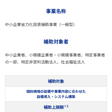
2026年7月14日
お知らせ
事業名称
「交付決定後の留意事項（第1回～第3回公募）」を更新しまし
た。
中小企業省力化投資補助事業（一般型）
2026年7月9日
メンテナンス
「スケジュール」のシステムメンテナンスに関するお知らせを
補助対象者
更新しました。
中小企業者、小規模企業者・小規模事業者、特定事業者
2026年7月2日
の一部、特定非営利活動法人、社会福祉法人
お知らせ
「応募申請の手引き（第7回公募）」を更新しました。
補助対象
2026年7月1日
お知らせ
中小企業省力化投資補助事業（一般型）の第7回応募申請の受
個別現場の設備や
事業内容に合わせた
設備導入・
システム構築
付を開始しました。
※1
補助上限額
2026年7月1日
お知らせ