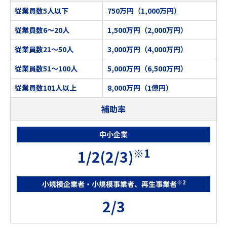
従業員数5人以下
750万円（1,000万円）
「応募申請の手引き（第7回公募）」「電子申請マニュアル
（応募申請）第7回公募」を公開しました。
従業員数6〜20人
1,500万円（2,000万円）
従業員数21～50人
3,000万円（4,000万円）
2026年7月1日
お知らせ
従業員数51～100人
5,000万円（6,500万円）
「【指定様式】1人当たり給与支給総額の確認書」「【指定様
式】事業実施場所リスト」「イノベーション製品応援プログラ
従業員数101人以上
8,000万円（1億円）
ム案内資料」「【指定様式】導入予定製品の選定理由書」
補助率
「【指定様式】イノベーション製品応援プログラム製造事業者
申請書」「実績報告の手引き」を更新しました。
中小企業
※1
2026年6月24日
お知らせ
1/2(2/3)
中小企業省力化投資補助事業（一般型）の第7回公募申請のス
ケジュールを更新しました。​
※2
小規模企業者・小規模事業者、再生事業者
2/3
2026年6月23日
お知らせ
「よくあるご質問（第5回～第7回）」を更新しました。