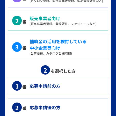
(カタログ登録、製造事業者登録、製品登録要件など)
2026年4月23日
お知らせ
「財産処分の手続きについて」を公開しました。
販売事業者向け
2
番
(販売事業者登録、登録要件、スケジュールなど)
2026年4月16日
お知らせ
「一般型 生成AIを活用した事業計画例集」を公開しました。
補助金の活用を検討している
3
番
中小企業等向け
2026年4月16日
お知らせ
(公募要領、カタログ公開時期)
「関連情報」に「生産性向上支援センター案内チラシ」「省力
化ナビ案内チラシ」を公開しました。
2
を選択した方
2026年4月15日
お知らせ
1
応募申請前の方
番
中小企業省力化投資補助事業（一般型）の第6回応募申請の受
付を開始しました。
2
応募申請後の方
番
2026年4月15日
お知らせ