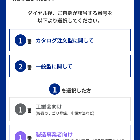
2026年5月12日
お知らせ
ダイヤル後、ご自身が該当する番号を
以下より選択してください。
「よくあるご質問（第5回～第6回）」を更新しました。
1
2026年4月30日
カタログ注文型に関して
メンテナンス
番
「スケジュール」のシステムメンテナンスに関するお知らせを
更新しました。
2
一般型に関して
番
2026年4月28日
お知らせ
「【指定様式】賃金引き上げ計画の表明書（第5回以降）」を
1
を選択した方
公開しました。
工業会向け
1
2026年4月28日
番
お知らせ
(製品カテゴリ登録、申請方法など)
「【指定様式】賃金引き上げ計画の表明書（第1回～第4回）」
を更新しました。
製造事業者向け
1
番