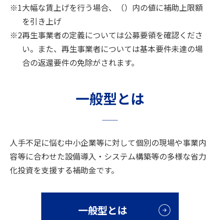
※1
大幅な賃上げを行う場合、（）内の値に補助上限額
を引き上げ
2026年6月18日
メンテナンス
※2
再生事業者の定義については公募要領を確認くださ
「スケジュール」のシステムメンテナンスに関するお知らせを
い。また、再生事業者については基本要件未達の場
更新しました。
合の返還要件の免除がされます。
2026年6月16日
お知らせ
一般型とは
「公募要領（第7回公募）」を更新しました。
2026年6月11日
お知らせ
「交付申請の手引き（第5回公募）」を更新しました。
人手不足に悩む中小企業等に対して個別の現場や事業内
容等に合わせた
設備導入・システム構築等の多様な省力
2026年6月5日
お知らせ
化投資を支援する補助金です。
「公募要領（第7回公募）​」「【指定様式】事業場内最低賃金
引き上げに係る要件確認書（第7回公募）​」「【指定様式】地
域別最低賃金引上げに係る要件確認書（第7回公募）​」「交付
一般型とは
申請の手引き（第5回公募）」「電子申請マニュアル（交付申