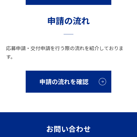
請）第5回公募」「交付決定後の留意事項（第5回公募）」を公
開しました。
申請の流れ
2026年6月5日
お知らせ
「（別紙）「再生事業者」の定義について」「【指定様式】1
応募申請・交付申請を行う際の流れを紹介しておりま
人当たり給与支給総額の確認書」「【指定様式】労働者名簿」
す。
「【参考資料】事業計画書作成の参考ガイド」「【参考様式】
事業計画書（その１・その２）」「【参考様式】事業計画書
（その１・その２）（関税影響を受けている申請者用）」「交
付決定後の留意事項（第4回公募）」「交付決定後の留意事項
申請の流れを確認
（第1回～第3回公募）」「よくあるご質問（第5回～第7回）」
を更新しました。
2026年6月5日
お知らせ
中小企業省力化投資補助事業（一般型）第7回の公募を開始し
お問い合わせ
ました。