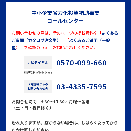
2026年6月5日
お知らせ
中小企業省力化投資補助事業
中小企業省力化投資補助事業（一般型）第5回の採択結果を公
コールセンター
開しました。
お問い合わせの際は、予めページの掲載資料や
「
よくある
ご質問（カタログ注文型）
」「
よくあるご質問（一般
2026年6月4日
メンテナンス
型
）」を
確認のうえ、お問い合わせください。
「スケジュール」のシステムメンテナンスに関するお知らせを
更新しました。
0570-099-660
ナビダイヤル
通話料がかかります
2026年5月21日
お知らせ
03-4335-7595
「中小企業省力化投資補助事業​一般型活用事例集​」を公開しま
IP電話等からの
お問い合わせ先
した。
お問合せ時間：9:30～17:30／月曜～金曜
（土・日・祝日除く）
2026年5月21日
メンテナンス
「スケジュール」のシステムメンテナンスに関するお知らせを
恐れ入りますが、繋がらない場合は、しばらくたってから
更新しました。
おかけ直しください。